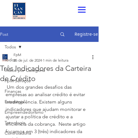
Registre-se
Post
Todos
FpM
Todos
25 de jul. de 2024
1 min de leitura
Três Indicadores da Carteira
Índice por Categoria
de Crédito
FpM Serviços
 Um dos grandes desafios das 
Finanças
empresas ao analisar crédito é evitar 
Estratégia
inadimplência. Existem alguns 
indicadores que ajudam monitorar e 
Empreendedorismo
ajustar a política de crédito e a 
Tecnologia
eficiência da cobrança.  Neste artigo 
focamos em 3 (três) indicadores da 
Controladoria