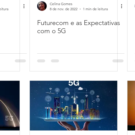
Celina Gomes
eitura
8 de nov. de 2022
1 min de leitura
Futurecom e as Expectativas
com o 5G