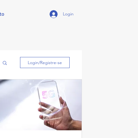
to
Login
Login/Registre-se