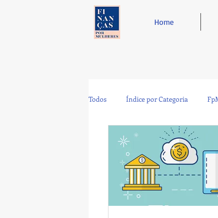
Home
Todos
Índice por Categoria
FpM
Tecnologia
Controladoria
Café e Amigos
Top 12