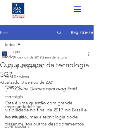
Registre-se
Post
Todos
FpM
Todos
27 de nov. de 2019
2 min de leitura
O que esperar da tecnologia
Índice por Categoria
5G?
FpM Serviços
Atualizado:
3 de nov. de 2021
Finanças
 por Celina Gomes para blog FpM
Estratégia
Esta é uma questão com grande 
Empreendedorismo
visibilidade no final de 2019  no Brasil e 
Tecnologia
no mundo, mas a tecnologia pode 
trazer muitos outros desdobramentos.
Controladoria