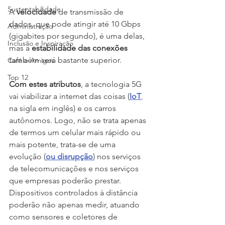
Sustentabilidade
A 
velocidade 
de transmissão de 
dados, que pode atingir até 10 Gbps 
Administração
(gigabites por segundo), é uma delas, 
Inclusão e Inspiração
mas a 
estabilidade das conexões
também será bastante superior. 
Café e Amigos
Top 12
Com estes atributos
, a tecnologia 5G 
vai viabilizar a internet das coisas (
IoT
,
na sigla em inglês) e os carros 
autônomos. Logo, não se trata apenas 
de termos um celular mais rápido ou 
mais potente, trata-se de uma 
evolução (
ou disrupção
) nos serviços 
de telecomunicações e nos serviços 
que empresas poderão prestar. 
Dispositivos controlados à distância 
poderão não apenas medir, atuando 
como sensores e coletores de 