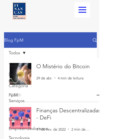
Blog FpM
Todos
Todos
O Mistério do Bitcoin
Índice
29 de abr.
4 min de leitura
por
Categoria
FpM
Serviços
Finanças
Finanças Descentralizadas
- DeFi
Estratégia
Empreendedorismo
17 de fev. de 2022
2 min de leitura
Tecnologia