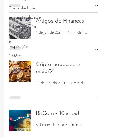
Controladoria
Sustentabilidade
Artigos de Finanças
Administração
1 de jul. de 2021
4 min de leitura
Inclusão
e
Inspiração
Café e
Amigos
Criptomoedas em
Top 12
maio/21
15 de jun. de 2021
2 min de leitura
BitCoin - 10 anos!
5 de nov. de 2018
2 min de leitura