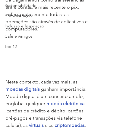
Sustentabilidade
entre contas, e mais recente o pix. 
Enfim, praticamente todas  as 
Administração
operações são através de aplicativos e 
Inclusão e Inspiração
computadores.  
Café e Amigos
Top 12
Neste contexto, cada vez mais, as 
moedas digitais
 ganham importância. 
Moeda digital é um conceito amplo, 
engloba  qualquer 
moeda eletrônica
(cartões de crédito e débito, cartões 
pré-pagos e transações via telefone 
celular), as 
virtuais
 e as 
criptomoedas
.