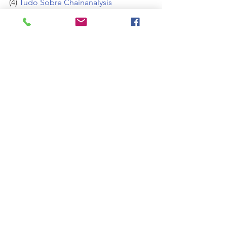
(4) 
Tudo Sobre Chainanalysis
Fonte das imagens: (1) 
P
eople
 vector 
created by 
rawpixel.com;
 (2) 
Money
vector created by user21852064
#Finanças
#DeFi
#MercadoFinanceiro
#FinançasDescentralizadas
#Aplicação
#Tecnologia
#BlockChain
#BitCoin
#Ethereum
#MoedasDigitais
#Criptomoedas
#CriptoAtivos
Finanças
Tecnologia
AplicaçãoFinanceira
MercadoFinanceiro
BitCoin
CriptoMoedas
CriptoAtivos
Tecnologia
Finanças