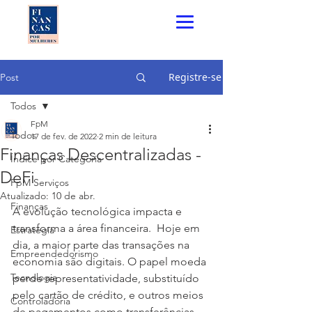
Registre-se
Post
Todos
FpM
Todos
17 de fev. de 2022
2 min de leitura
Finanças Descentralizadas -
Índice por Categoria
DeFi
FpM Serviços
Atualizado:
10 de abr.
Finanças
A evolução tecnológica impacta e 
transforma a área financeira.  Hoje em 
Estratégia
dia, a maior parte das transações na 
Empreendedorismo
economia são digitais. O papel moeda 
Tecnologia
perde representatividade, substituído 
pelo cartão de crédito, e outros meios 
Controladoria
de pagamentos como transferências 