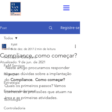
Registre-se
Post
Todos
FpM
Todos
5 de dez. de 2017
2 min de leitura
Compliance, como começar?
Índice por Categoria
Atualizado:
9 de jun. de 2021
FpM Serviços
 Neste artigo procuramos responder 
algumas dúvidas sobre a implantação 
Finanças
do 
Compliance.  Como começar?  
Estratégia
Quais os primeiros passos? Vamos 
Empreendedorismo
conhecer  as profissões que atuam na 
área e as primeiras atividades. 
Tecnologia
Controladoria