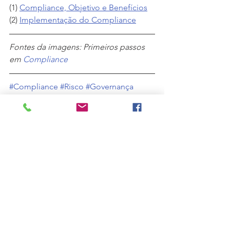
(1)
Compliance, Objetivo e Benefícios
(2) 
Implementação do Compliance
Fontes da imagens: Primeiros passos 
em
 Compliance
#Compliance
#Risco
#Governança
#Corporativa
#Gestão
#FpMconsultoria
#FpMserviços
Sustentabilidade
Ver tudo
Posts recentes