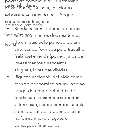
poder de compra (PPP – Purchasing 
Sustentabilidade
Power Parity). Ou seja, relaciona a 
renda e os custos do país. Segue as 
Administração
seguintes definições:
Inclusão e Inspiração
Renda nacional:  soma de todos 
Café e Amigos
os recebimentos dos residentes 
de um país pelo período de um 
Top 12
ano, sendo formada pelo trabalho 
(salários) e renda (por ex, juros de 
investimentos financeiros, 
aluguel), livres das dívidas
Riqueza nacional:  definida como 
recurso econômico acumulado ao 
longo do tempo oriundos de 
renda não consumida somados a 
valorização, sendo composta pela 
soma dos ativos, podendo estar 
na forma imóveis, ações e 
aplicações financeiras. 