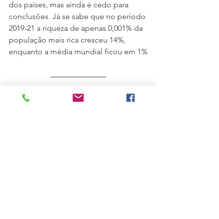
dos países, mas ainda é cedo para 
conclusões. Já se sabe que no período 
2019-21 a riqueza de apenas 0,001% da 
população mais rica cresceu 14%, 
enquanto a média mundial ficou em 1%
Para saber mais, o link do relatório, em 
inglês: 
World Inequality Report 2022
Fonte da imagem: 
Negócio vetor 
criado por macrovector - br.freepik.com
#Economia
#Desigualdade
#Renda
#Riqueza
#PIB
#PPP
#Pandemia
Economia
Pandemia
PIB
Renda
Finanças