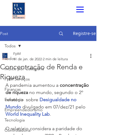
Registre-se
Post
Todos
FpM
Todos
11 de jan. de 2022
2 min de leitura
Concentração de Renda e
Índice por Categoria
Riqueza
FpM Serviços
A pandemia aumentou a 
concentração 
Finanças
de riqueza 
no mundo, segundo o 2º 
Estratégia
relatório  sobre 
Desigualdade no 
Mundo
divulgado em 07/dez/21 pelo 
Empreendedorismo
World Inequality Lab
.
Tecnologia
O relatório considera a paridade do 
Controladoria