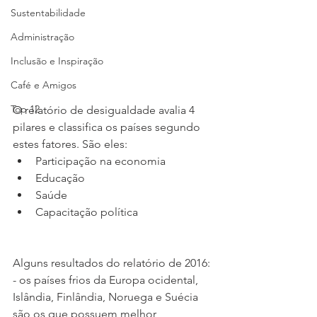
Sustentabilidade
Administração
Inclusão e Inspiração
Café e Amigos
Top 12
O relatório de desigualdade avalia 4 
pilares e classifica os países segundo 
estes fatores. São eles:
Participação na economia
Educação
Saúde
Capacitação política
Alguns resultados do relatório de 2016:
- os países frios da Europa ocidental, 
Islândia, Finlândia, Noruega e Suécia 
são os que possuem melhor 