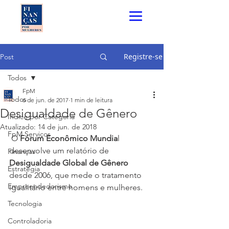
Registre-se
Post
Todos
FpM
Todos
6 de jun. de 2017
1 min de leitura
Desigualdade de Gênero
Índice por Categoria
Atualizado:
14 de jun. de 2018
FpM Serviços
 O 
Fórum Econômico Mundia
l 
desenvolve um relatório de 
Finanças
Desigualdade Global de Gênero 
Estratégia
desde 2006, que mede o tratamento 
Empreendedorismo
igualitário entre homens e mulheres.
Tecnologia
Controladoria