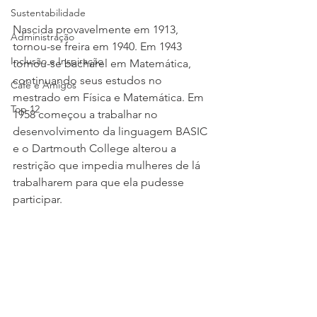
Sustentabilidade
Nascida provavelmente em 1913, 
Administração
tornou-se freira em 1940. Em 1943 
Inclusão e Inspiração
tornou-se bacharel em Matemática, 
continuando seus estudos no 
Café e Amigos
mestrado em Física e Matemática. Em 
Top 12
1958 começou a trabalhar no 
desenvolvimento da linguagem BASIC 
e o Dartmouth College alterou a 
restrição que impedia mulheres de lá 
trabalharem para que ela pudesse 
participar.