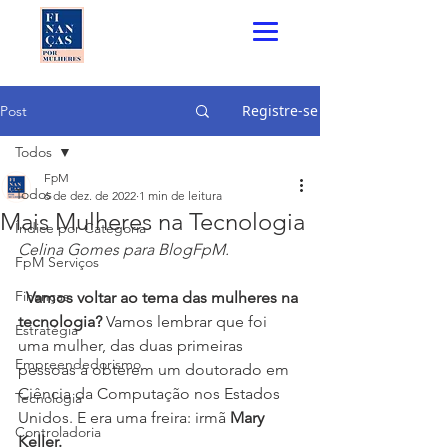
Registre-se
Post
Todos
FpM
Todos
6 de dez. de 2022
1 min de leitura
Mais Mulheres na Tecnologia
Índice por Categoria
Celina Gomes para BlogFpM. 
FpM Serviços
Finanças
  Vamos voltar ao tema das mulheres na 
tecnologia?
 Vamos lembrar que foi 
Estratégia
uma mulher, das duas primeiras 
Empreendedorismo
pessoas a obterem um doutorado em 
Ciência da Computação nos Estados 
Tecnologia
Unidos. E era uma freira: irmã 
Mary 
Controladoria
Keller.