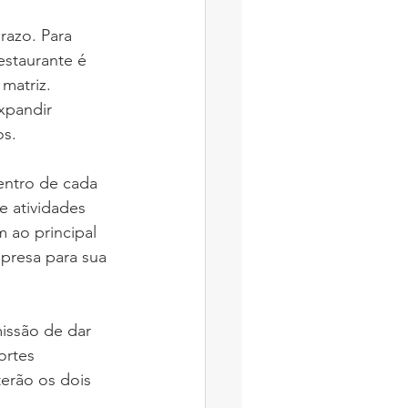
azo. Para 
restaurante é 
matriz. 
xpandir 
s. 
ntro de cada 
 atividades 
 ao principal 
presa para sua 
issão de dar 
ortes 
erão os dois 