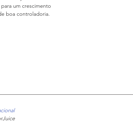
a para um crescimento 
de boa controladoria. 
acional
orJuice