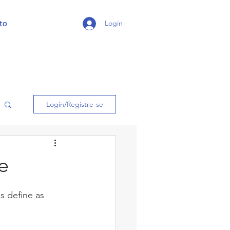
to
Login
Login/Registre-se
e
s define as 