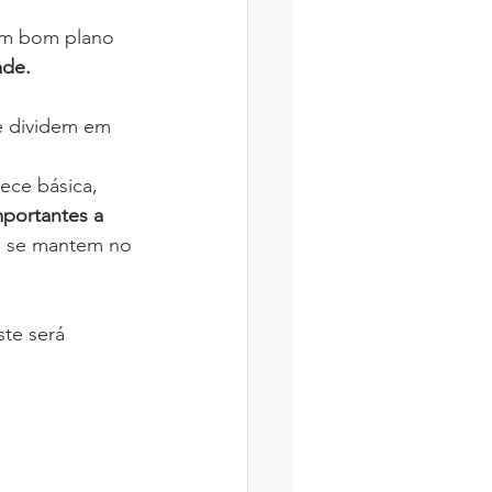
um bom plano 
ade.
e dividem em 
ece básica, 
portantes a 
io se mantem no 
te será 