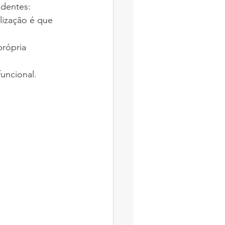
udentes:
lização é que 
rópria 
funcional.