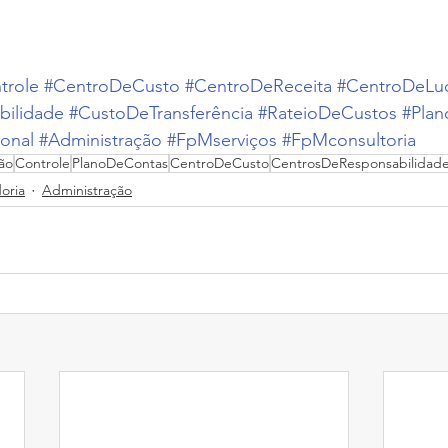
trole
#CentroDeCusto
#CentroDeReceita
#CentroDeLu
ilidade
#CustoDeTransferência
#RateioDeCustos
#Pla
ional
#Administração
#FpMserviços
#FpMconsultoria
ão
Controle
PlanoDeContas
CentroDeCusto
CentrosDeResponsabilidad
oria
Administração