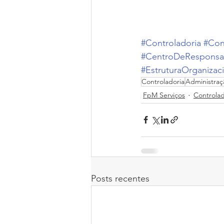
#Controladoria
#Con
#CentroDeResponsab
#EstruturaOrganizac
Controladoria
Administraç
FpM Serviços
Controlad
Posts recentes