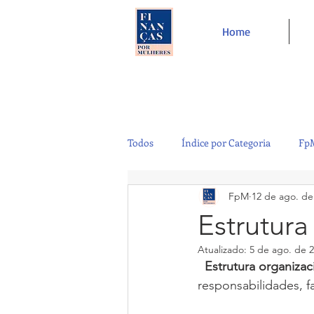
Home
Todos
Índice por Categoria
FpM
FpM
12 de ago. de
Tecnologia
Controladoria
Estrutura
Atualizado:
5 de ago. de 
Café e Amigos
Top 12
  Estrutura organizac
responsabilidades, f