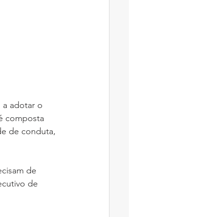
a adotar o 
 é composta 
de de conduta, 
recisam de 
ecutivo de 