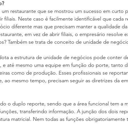
o?
 um restaurante que se mostrou um sucesso em curto pr
ir filiais. Neste caso é facilmente identificável que cada 
cio diferente mas que precisam manter a qualidade da 
taurante, em vez de abrir filiais, o empresário resolve e
? Também se trata de conceito de unidade de negócio
ta a estrutura de unidade de negócios pode conter de
 e até mesmo uma equipe em função do porte, tanto de
ceiras como de produção. Esses profissionais se reportam
e, ao mesmo tempo, precisam seguir as diretrizes da em
ado o duplo reporte, sendo que a área funcional tem a m
s funções, transferindo informação. A junção dos dois rep
utura matricial. Nem todas as funções obrigatoriamente t