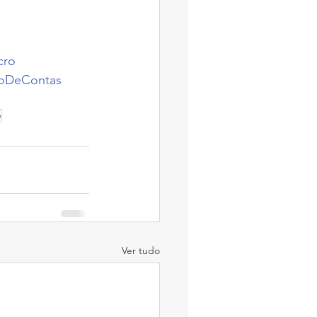
cro
noDeContas
e
Ver tudo