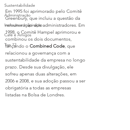
Sustentabilidade
Em 1995 foi aprimorado pelo Comitê 
Administração
Greenbury, que incluiu a questão da 
Inclusão e Inspiração
remuneração dos administradores. Em 
1998, o Comitê Hampel aprimorou e 
Café e Amigos
combinou os dois documentos, 
Top 12
lançando o 
Combined Code
, que 
relacionou a governança com a 
sustentabilidade da empresa no longo 
prazo. Desde sua divulgação, ele 
sofreu apenas duas alterações, em 
2006 e 2008, e sua adoção passou a ser 
obrigatória a todas as empresas 
listadas na Bolsa de Londres.