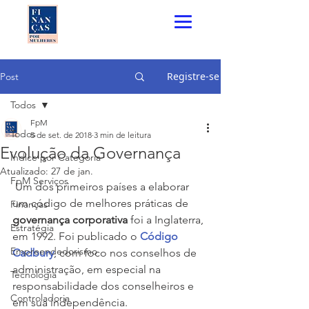
Registre-se
Post
Todos
FpM
Todos
5 de set. de 2018
3 min de leitura
Evolução da Governança
Índice por Categoria
Atualizado:
27 de jan.
FpM Serviços
 Um dos primeiros países a elaborar 
um código de melhores práticas de
Finanças
governança corporativa 
foi a Inglaterra, 
Estratégia
em 1992. Foi publicado o 
Código 
Empreendedorismo
Cadbury
, com foco nos conselhos de 
administração, em especial na 
Tecnologia
responsabilidade dos conselheiros e 
Controladoria
em sua independência.