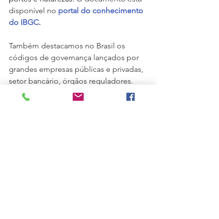
disponível no 
portal do conhecimento 
do IBGC
.
Também destacamos no Brasil os 
códigos de governança lançados por 
grandes empresas públicas e privadas, 
setor bancário, órgãos reguladores. 
Como vemos, a governança 
corporativa já faz parte da cultura 
organizacional de diversos países e 
com a globalização será cada vez mais 
importante que as empresas sigam 
seus princípios, adaptando-os à sua 
realidade.  
Você já pensou no tema para sua 
empresa? 