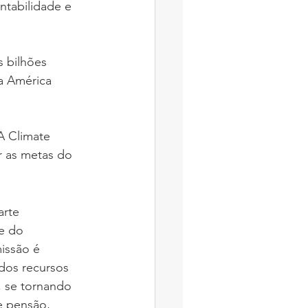
ntabilidade e 
 bilhões 
Na América 
A Climate 
r as metas do 
arte 
e do 
issão é 
dos recursos 
 se tornando 
e pensão, 