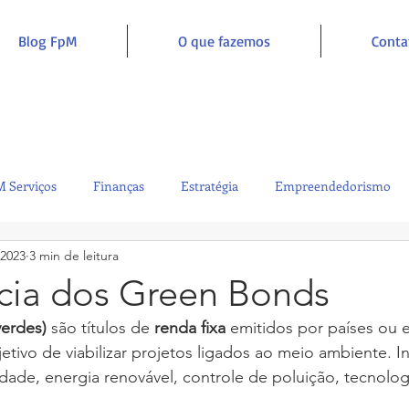
Blog FpM
O que fazemos
Conta
 Serviços
Finanças
Estratégia
Empreendedorismo
 2023
3 min de leitura
Sustentabilidade
Administração
Inclusão e Inspiração
cia dos Green Bonds
verdes) 
são títulos de 
renda fixa
 emitidos por países ou
etivo de viabilizar projetos ligados ao meio ambiente. I
sidade, energia renovável, controle de poluição, tecnolog