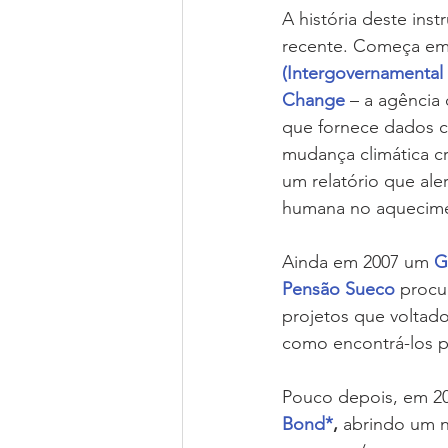
A história deste inst
recente. Começa em
(Intergovernamental 
Change
 – a agência
que fornece dados ci
mudança climática cr
um relatório que ale
humana no aquecime
Ainda em 2007 um 
G
Pensão Sueco
 procu
projetos que voltado
como encontrá-los p
Pouco depois, em 200
Bond*
, 
abrindo um n