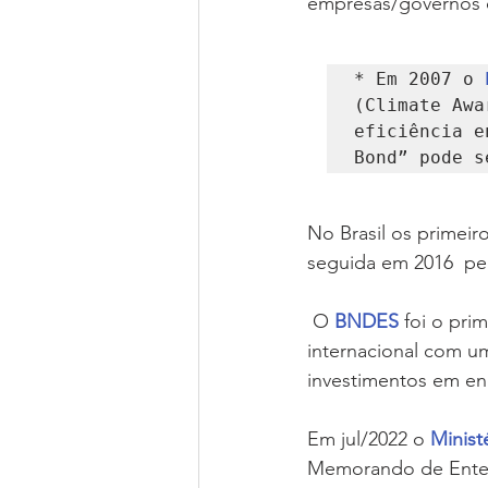
empresas/governos 
* Em 2007 o 
(Climate Awa
eficiência e
Bond” pode s
No Brasil os primeir
seguida em 2016  pe
 O 
BNDES
 foi o pr
internacional com um
investimentos em ene
Em jul/2022 o 
Minist
Memorando de Enten