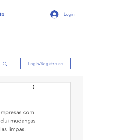
to
Login
Login/Registre-se
 empresas com 
nclui mudanças 
ias limpas.