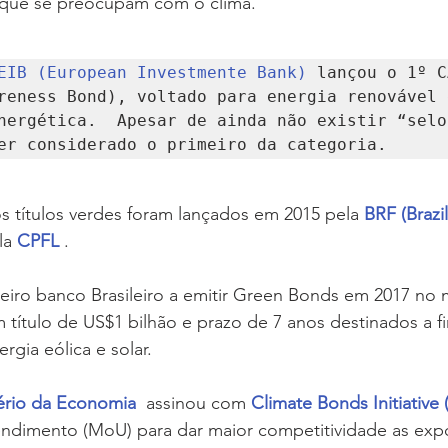
que se preocupam com o clima. 
EIB (European Investmente Bank)
 lançou o 1º C
reness Bond), voltado para energia renovável e
nergética.  Apesar de ainda não existir “selo 
er considerado o primeiro da categoria.
os títulos verdes foram lançados em 2015 pela 
BRF (Brazi
la 
CPFL
 .
imeiro banco Brasileiro a emitir Green Bonds em 2017 no
 título de US$1 bilhão e prazo de 7 anos destinados a fi
rgia eólica e solar.
ério da Economia
  assinou com 
Climate Bonds Initiative 
dimento (MoU) para dar maior competitividade as exp