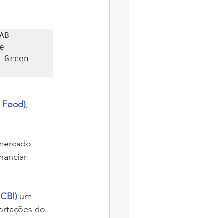
AB 
 
Green 
l Food)
, 
 mercado 
nanciar 
(CBI) 
um 
ortações do 