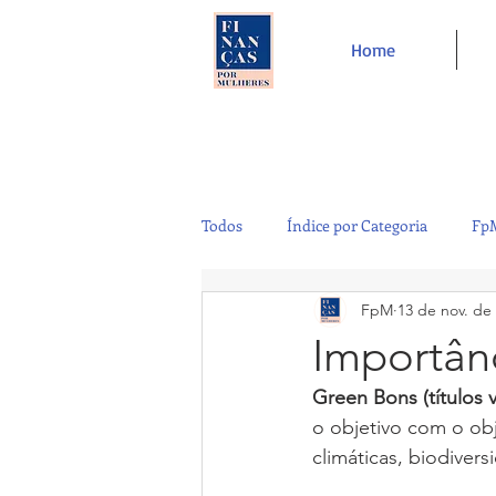
Home
Todos
Índice por Categoria
FpM
FpM
13 de nov. de
Tecnologia
Controladoria
Importân
Green Bons (títulos 
Café e Amigos
Top 12
o objetivo com o obj
climáticas, biodiver