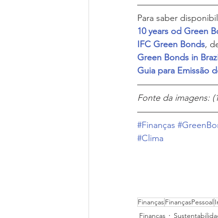
Para saber disponibil
10 years od Green 
IFC Green Bonds
, d
Green Bonds in Brazi
Guia para Emissão de
Fonte da imagens: (1)
#Finanças
#GreenBo
#Clima
Finanças
FinançasPessoal
I
Finanças
Sustentabilid