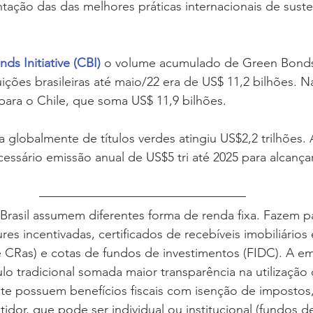
ação das das melhores práticas internacionais de suste
ds Initiative (CBI) 
o volume acumulado de Green Bonds
uições brasileiras até maio/22 era de US$ 11,2 bilhões. 
 para o Chile, que soma US$ 11,9 bilhões.
globalmente de títulos verdes atingiu US$2,2 trilhões. 
essário emissão anual de US$5 tri até 2025 para alcança
 Brasil assumem diferentes forma de renda fixa. Fazem p
es incentivadas, certificados de recebíveis imobiliários 
 CRas) e cotas de fundos de investimentos (FIDC). A em
lo tradicional somada maior transparência na utilização 
te possuem benefícios fiscais com isenção de impostos,
tidor, que pode ser individual ou institucional (fundos d