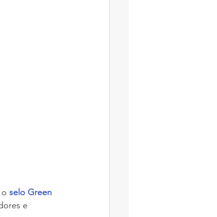
 o 
selo Green 
dores e 