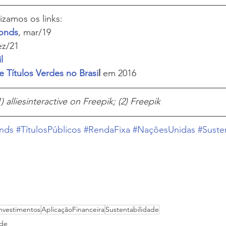
izamos os links:
Bonds
, mar/19
ez/21
l
 Títulos Verdes no Brasi
l
 em 2016
 alliesinteractive on Freepik; (2) Freepik
nds
#TítulosPúblicos
#RendaFixa
#NaçõesUnidas
#Suste
nvestimentos
AplicaçãoFinanceira
Sustentabilidade
ade