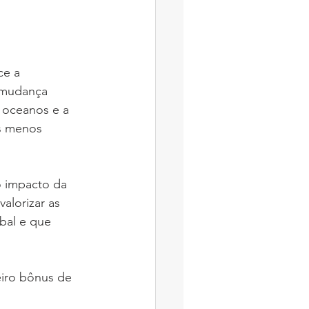
e a 
 mudança 
 oceanos e a 
s menos 
 impacto da 
alorizar as 
bal e que 
iro bônus de 