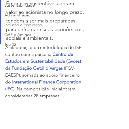
Empresas sustentáveis geram 
Sustentabilidade
valor ao acionista no longo prazo, 
Administração
tendem a ser mais preparadas 
Inclusão e Inspiração
para enfrentar riscos econômicos, 
Café e Amigos
sociais e ambientais.
Top 12
A elaboração da metodologia do ISE 
contou com a parceria 
Centro de 
Estudos em Sustentabilidade (Gvces) 
da Fundação Getúlio Vargas
 (FGV-
EAESP), somada ao apoio financeiro 
do 
International Finance Corporation 
(IFC
). Na composição inicial foram 
consideradas 28 empresas. 