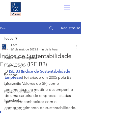
Registre-se
Post
Todos
FpM
Todos
24 de mai. de 2023
2 min de leitura
Índice de Sustentabilidade
Índice por Categoria
Empresas (ISE B3)
FpM Serviços
O 
ISE B3 (Indice de Sustentabilidade 
Finanças
Empresas
) foi criado em 2005 pela B3 
Estratégia
(Bolsa de Valores de SP) como 
ferramenta para medir o desempenho 
Empreendedorismo
de uma carteira de empresas listadas 
Tecnologia
que são reconhecidas com o 
comprometimento da sustentabilidade.
Controladoria