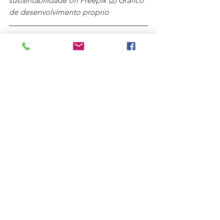
sustentabilidade on Freepik (2) Gráfico 
de desenvolvimento proprio 
#Sustentabilidade
#ISE
#Índice
#ESG
Ver tudo
Posts recentes