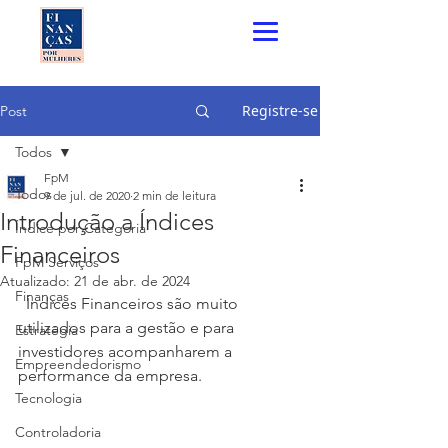
Registre-se
Post
Todos
FpM
Todos
9 de jul. de 2020
2 min de leitura
Introdução a Índices
Índice por Categoria
Financeiros
FpM Serviços
Atualizado:
21 de abr. de 2024
Finanças
  Índices Financeiros são muito 
utilizados para a gestão e para 
Estratégia
investidores acompanharem a 
Empreendedorismo
performance da empresa.
Tecnologia
Controladoria