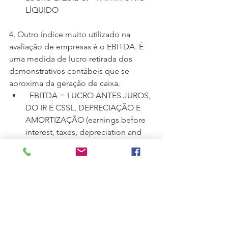
LÍQUIDO
4. Outro índice muito utilizado na 
avaliação de empresas é o EBITDA. É 
uma medida de lucro retirada dos 
demonstrativos contábeis que se 
aproxima da geração de caixa.
  EBITDA = LUCRO ANTES JUROS, 
DO IR E CSSL, DEPRECIAÇÃO E 
AMORTIZAÇÃO (earnings before 
interest, taxes, depreciation and 
amortization) 
Cada negócio tem sua peculiaridade e, 
por isso, os setores possuem 
diferentes referências de índices, 
uns 
mais endividados, outros com 
margens maiores e menor volume de 