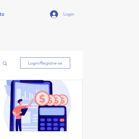
to
Login
Login/Registre-se