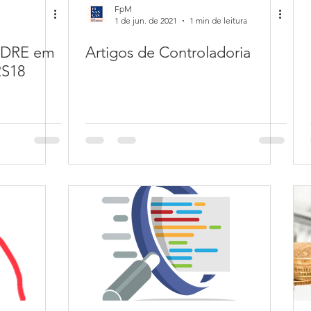
FpM
1 de jun. de 2021
1 min de leitura
 DRE em
Artigos de Controladoria
RS18