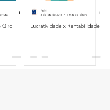
FpM
eitura
8 de jan. de 2018
1 min de leitura
e Giro
Lucratividade x Rentabilidade