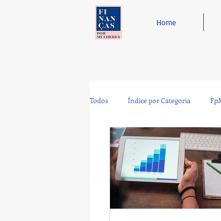
Home
Todos
Índice por Categoria
FpM
Tecnologia
Controladoria
Café e Amigos
Top 12