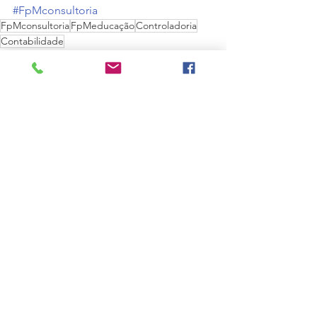
#FpMconsultoria
FpMconsultoria
FpMeducação
Controladoria
Contabilidade
Controladoria
Ver tudo
Posts recentes