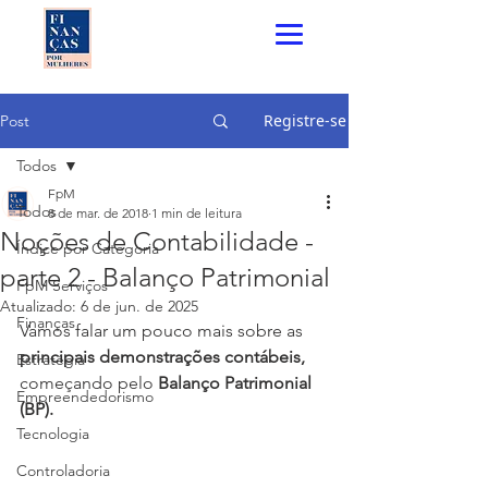
Registre-se
Post
Todos
FpM
Todos
8 de mar. de 2018
1 min de leitura
Noções de Contabilidade -
Índice por Categoria
parte 2 - Balanço Patrimonial
FpM Serviços
Atualizado:
6 de jun. de 2025
Finanças
Vamos falar um pouco mais sobre as 
principais demonstrações contábeis,
Estratégia
começando pelo 
Balanço Patrimonial 
Empreendedorismo
(BP).
Tecnologia
Controladoria