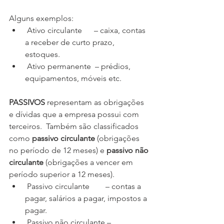
Alguns exemplos:
 Ativo circulante      – caixa, contas 
a receber de curto prazo, 
estoques.
 Ativo permanente  – prédios, 
equipamentos, móveis etc.
PASSIVOS
 representam as obrigações 
e dívidas que a empresa possui com 
terceiros.  Também são classificados 
como 
passivo circulante
 (obrigações 
no período de 12 meses) e 
passivo não 
circulante
 (obrigações a vencer em 
período superior a 12 meses).
 Passivo circulante        – contas a 
pagar, salários a pagar, impostos a 
pagar.
 Passivo não circulante – 