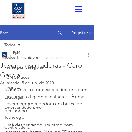
Registre-se
Post
Todos
FpM
Todos
7 de nov. de 2017
1 min de leitura
Jovens Inspiradoras - Carol
Índice por Categoria
Garcia
FpM Serviços
Atualizado:
5 de jun. de 2020
Finanças
Carol Garcia é roteirista e diretora, com 
um projeto ligado a mulheres.  É uma 
Estratégia
jovem empreendedora em busca de 
Empreendedorismo
seu sonho.
Tecnologia
Está desbravando um ramo com 
Controladoria
poucas mulheres. Nós, do “Finanças 