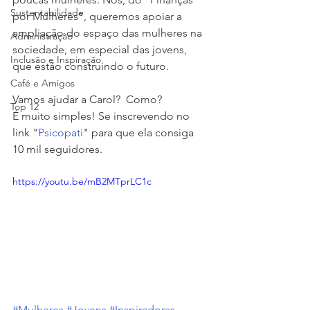
Sustentabilidade
por Mulheres”, queremos apoiar a 
ampliação do espaço das mulheres na 
Administração
sociedade, em especial das jovens, 
Inclusão e Inspiração
que estão construindo o futuro.
Café e Amigos
Vamos ajudar a Carol?  Como?
Top 12
É muito simples! Se inscrevendo no 
link "
Psicopati
" para que ela consiga 
10 mil seguidores. 
https://youtu.be/mB2MTprLC1c
#Mulheres
#Jovens
#Inspiradoras