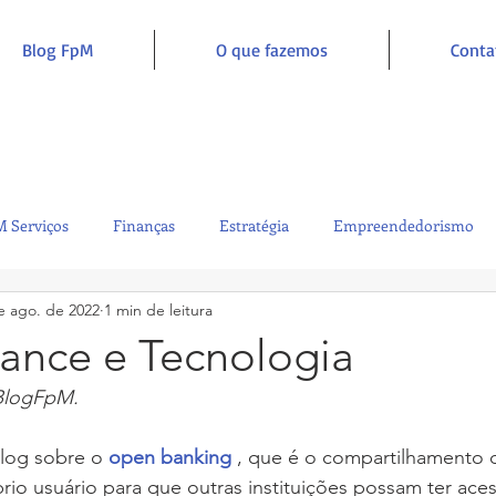
Blog FpM
O que fazemos
Conta
 Serviços
Finanças
Estratégia
Empreendedorismo
e ago. de 2022
1 min de leitura
Sustentabilidade
Administração
Inclusão e Inspiração
ance e Tecnologia
BlogFpM. 
blog sobre o 
open banking
 , que é o compartilhamento d
rio usuário para que outras instituições possam ter aces