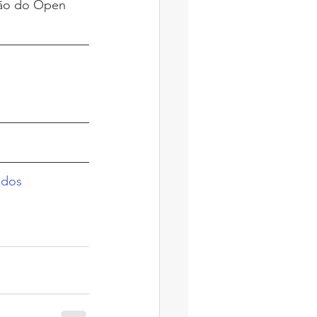
ução do Open 
ados