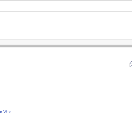
Open Banking, O que é?
Cada
Créd
m Wix