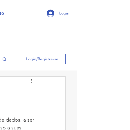
to
Login
Login/Registre-se
e dados, a ser 
so a suas 