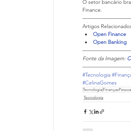
O setor bancário bra
Finance.
Artigos Relacionad
Open Finance
Open Banking
Fonte da Imagem: 
O
#Tecnologia
#Finanç
#CelinaGomes
Tecnologia
FinançasPessoa
Tecnologia