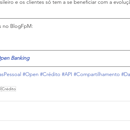
sileiro e os clientes só tem a se beneficiar com a evol
os no BlogFpM:
pen Banking
asPessoal
#Open
#Crédito
#API
#Compartilhamento
#D
l
Crédito