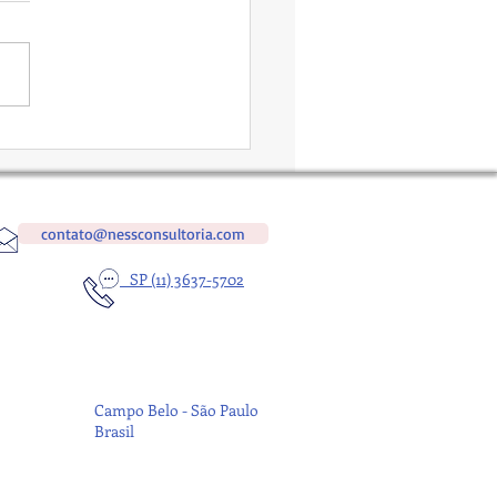
stro Positivo em
ito. É bom?
contato@nessconsultoria.com
SP (11) 3637-5702
Campo Belo - São Paulo
Brasil