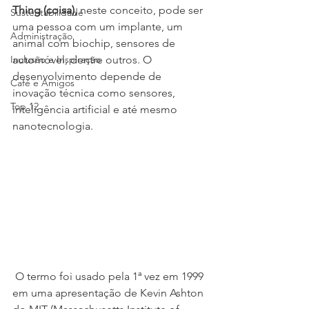
Thing (coisa),
 neste conceito, pode ser 
Sustentabilidade
uma pessoa com um implante, um 
Administração
animal com biochip, sensores de 
Inclusão e Inspiração
automóvel, dentre outros. O 
desenvolvimento depende de 
Café e Amigos
inovação técnica como sensores, 
Top 12
inteligência artificial e até mesmo 
nanotecnologia.
 O termo foi usado pela 1ª vez em 1999 
em uma apresentação de Kevin Ashton 