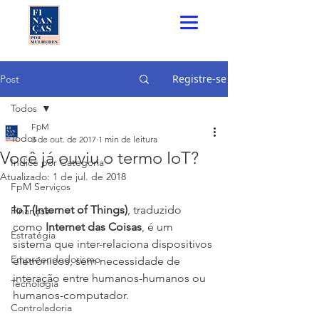
Registre-se
Post
Todos
FpM
Todos
3 de out. de 2017
1 min de leitura
Você já ouviu o termo IoT?
Índice por Categoria
Atualizado:
1 de jul. de 2018
FpM Serviços
IoT (Internet of Things)
, traduzido 
Finanças
como 
Internet das Coisas
, é um 
Estratégia
sistema que inter-relaciona dispositivos 
Empreendedorismo
eletrônicos, sem necessidade de 
interação entre humanos-humanos ou 
Tecnologia
humanos-computador.
Controladoria