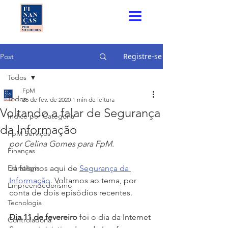
Registre-se
Post
Todos
FpM
Todos
26 de fev. de 2020
1 min de leitura
Voltando a falar de Segurança
Índice por Categoria
da Informação
FpM Serviços
por Celina Gomes para FpM. 
Finanças
Estratégia
Já falamos aqui de 
Segurança da 
Informação
. Voltamos ao tema, por 
Empreendedorismo
conta de dois episódios recentes.
Tecnologia
Dia 11 de fevereiro
 foi o dia da Internet 
Controladoria