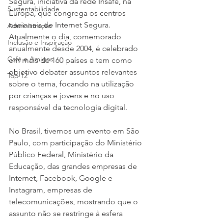
Segura, iniciativa da rede Insafe, na 
Sustentabilidade
Europa, que congrega os centros 
nacionais de Internet Segura. 
Administração
Atualmente o dia, comemorado 
Inclusão e Inspiração
anualmente desde 2004, é celebrado 
Café e Amigos
em mais de 160 países e tem como 
objetivo debater assuntos relevantes 
Top 12
sobre o tema, focando na utilização 
por crianças e jovens e no uso 
responsável da tecnologia digital.
No Brasil, tivemos um evento em São 
Paulo, com participação do Ministério 
Público Federal, Ministério da 
Educação, das grandes empresas de 
Internet, Facebook, Google e 
Instagram, empresas de 
telecomunicações, mostrando que o 
assunto não se restringe à esfera 