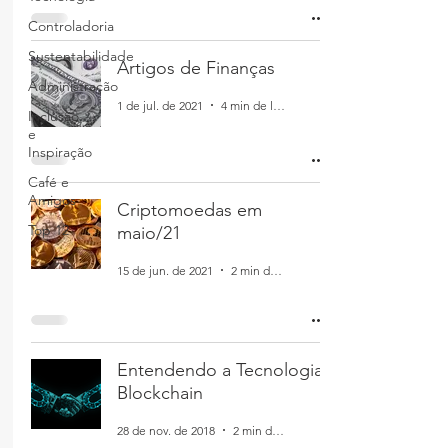
Controladoria
Sustentabilidade
Artigos de Finanças
Administração
1 de jul. de 2021
4 min de leitura
Inclusão
e
Inspiração
Café e
Amigos
Criptomoedas em
Top 12
maio/21
15 de jun. de 2021
2 min de leitura
Entendendo a Tecnologia
Blockchain
28 de nov. de 2018
2 min de leitura