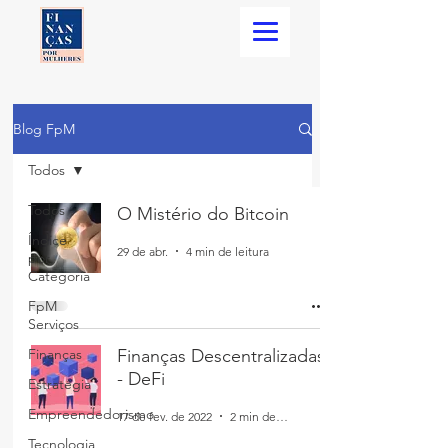
Blog FpM
Todos
Todos
O Mistério do Bitcoin
Índice
29 de abr.
4 min de leitura
por
Categoria
FpM
Serviços
Finanças
Finanças Descentralizadas
- DeFi
Estratégia
Empreendedorismo
17 de fev. de 2022
2 min de leitura
Tecnologia