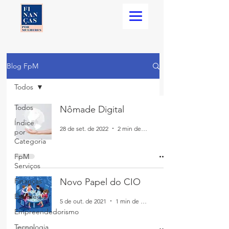
Blog FpM
Todos
Todos
Nômade Digital
Índice
28 de set. de 2022
2 min de leitura
por
Categoria
FpM
Serviços
Finanças
Novo Papel do CIO
Estratégia
5 de out. de 2021
1 min de leitura
Empreendedorismo
Tecnologia