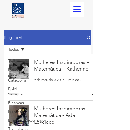
Blog FpM
Todos
Todos
Mulheres Inspiradoras –
Matemática – Katherine
Índice
por
9 de mar. de 2020
1 min de leitura
Categoria
FpM
Serviços
Finanças
Mulheres Inspiradoras -
Estratégia
Matemática - Ada
Empreendedorismo
Lovelace
Tecnologia