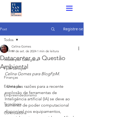
Registre-se
Post
Todos
Celina Gomes
Todos
19 de set. de 2024
1 min de leitura
Datacenter e a Questão
Índice por Categoria
Ambiental
FpM Serviços
Celina Gomes para BlogFpM.  
Finanças
Estratégia
  Uma das razões para a recente 
explosão de ferramentas de 
Empreendedorismo
Inteligência artificial (IA) se deve ao 
Tecnologia
aumento de poder computacional 
disponível nos equipamentos, 
Controladoria