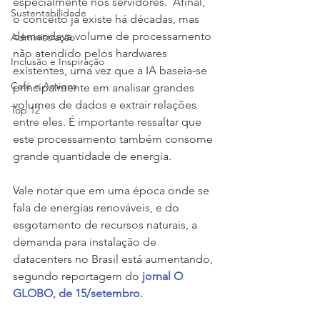
especialmente nos servidores.  Afinal, 
Sustentabilidade
o conceito já existe há décadas, mas 
demandava volume de processamento 
Administração
não atendido pelos hardwares 
Inclusão e Inspiração
existentes, uma vez que a IA baseia-se 
Café e Amigos
principalmente em analisar grandes 
volumes de dados e extrair relações 
Top 12
entre eles. É importante ressaltar que 
este processamento também consome 
grande quantidade de energia.
Vale notar que em uma época onde se 
fala de energias renováveis, e do 
esgotamento de recursos naturais, a 
demanda para instalação de 
datacenters no Brasil está aumentando, 
segundo reportagem do 
jornal O 
GLOBO, de 15/setembro.