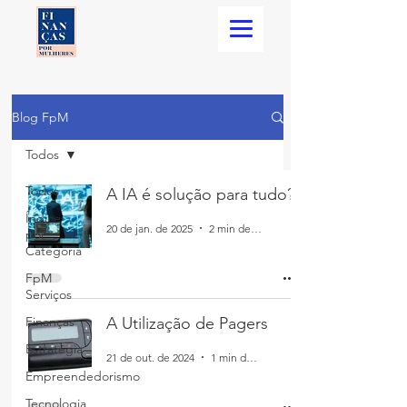
Blog FpM
Todos
Todos
A IA é solução para tudo?
Índice
20 de jan. de 2025
2 min de leitura
por
Categoria
FpM
Serviços
Finanças
A Utilização de Pagers
Estratégia
21 de out. de 2024
1 min de leitura
Empreendedorismo
Tecnologia