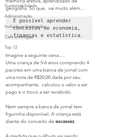
memória afetiva, aprendizado de 
Sustentabilidade
geografia. Só que,  vai muito além....
Administração
É possível aprender 
Inclusão e Inspiração
conceitos de economia, 
finanças e estatística.
Café e Amigos
Top 12
Imagine a seguinte cena.....
Uma criança de 5-6 anos comprando 4 
pacotes em uma banca de jornal com 
uma nota de R$20,00 dada por seu 
acompanhante,  calculou o valor a ser 
pago e o troco a ser recebido. 
Nem sempre a banca de jornal tem 
figurinha disponível. A criança está 
diante do conceito de 
escassez
.
À medida que o álbum vai sendo 