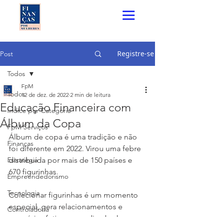
Registre-se
Post
Todos
FpM
Todos
12 de dez. de 2022
2 min de leitura
Educação Financeira com
Índice por Categoria
Álbum da Copa
FpM Serviços
Álbum de copa é uma tradição e não 
Finanças
foi diferente em 2022. Virou uma febre 
Estratégia
distribuída por mais de 150 países e 
670 figurinhas.
Empreendedorismo
Tecnologia
Colecionar figurinhas é um momento 
especial, gera relacionamentos e 
Controladoria