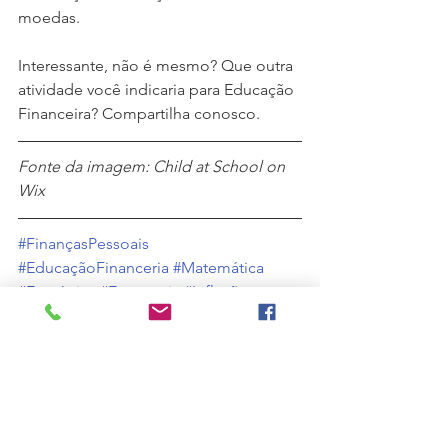
moedas.
Interessante, não é mesmo? Que outra 
atividade você indicaria para Educação 
Financeira? Compartilha conosco.
Fonte da imagem: Child at School on 
Wix
#FinançasPessoais
#EducaçãoFinanceria
#Matemática
#Estatística
#Economia
#Inflação
#Cambio
FinançasPessoal
EducaçãoFinanceira
Economia
Inflação
Finanças