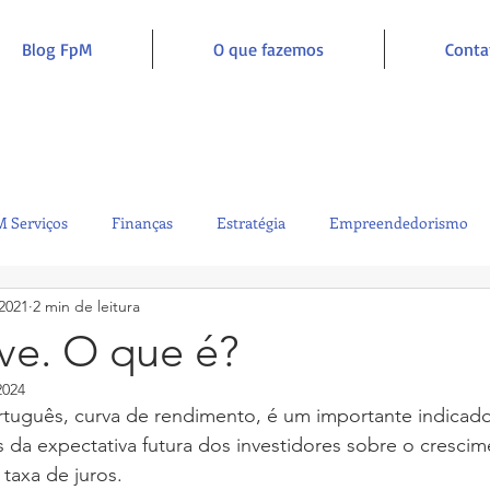
Blog FpM
O que fazemos
Conta
 Serviços
Finanças
Estratégia
Empreendedorismo
 2021
2 min de leitura
Sustentabilidade
Administração
Inclusão e Inspiração
ve. O que é?
2024
rtuguês, curva de rendimento, é um importante indicado
 da expectativa futura dos investidores sobre o crescim
 taxa de juros. 