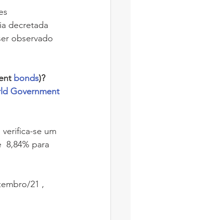
es 
ia decretada 
 ser observado 
ent 
bonds
)?
ld Government 
s
verifica-se um 
  8,84% para 
zembro/21 , 