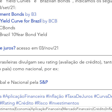
e "Yield Curves" e "Brazilian Bonds", indicamos os segui
8/set/21:
nment Bonds 
by B3
Yield Curve for Brazil 
by BCB
 CBonds
Brazil 10Year Bond Yield
e juros?
 acesso em 03/nov/21
sileiras divulgam seu rating (avaliação de crédito), tant
co país) como nacional, por ex:
bal e Nacional pela
S&P
a
#AplicaçãoFinanceira
#Inflação
#TaxaDeJuros
#CurvaD
#Rating
#Crédito
#Risco
#Investimentos
stimentos
Economia
AplicaçãoFinanceira
MercadoFinanceiro
Crédito
Infl