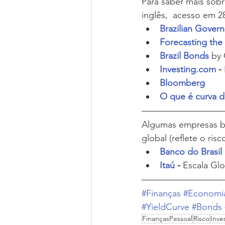
Para saber mais sobr
inglês,  acesso em 2
Brazilian Gover
Forecasting the 
Brazil Bonds
 by
Investing.com
 - 
Bloomberg
O que é curva d
Algumas empresas bra
global (reflete o ris
Banco do Brasil
Itaú
 - 
Escala Glo
#Finanças
#Economi
#YieldCurve
#Bonds
FinançasPessoal
Risco
Inve