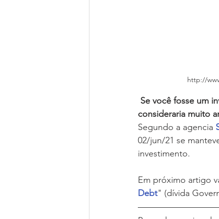
http://ww
 Se você fosse um investidor estrangeiro aplicaria em títulos do governo brasileiros? Ou 
consideraria muito a
Segundo a agencia
02/jun/21 se mantev
investimento.
Em próximo artigo v
Debt
" (dívida Gover