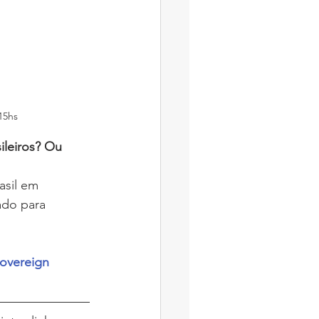
15hs
asil em 
do para 
overeign 