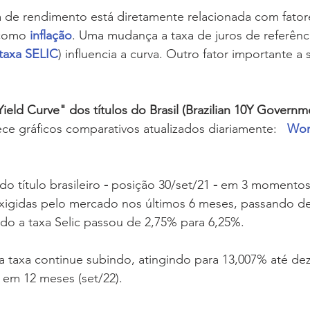
a de rendimento está diretamente relacionada com fator
como 
inflação
. Uma mudança a taxa de juros de referênc
taxa SELIC
) influencia a curva. Outro fator importante a
Yield Curve" dos títulos do Brasil (Brazilian 10Y Governm
ece gráficos comparativos atualizados diariamente:   
Wor
o título brasileiro
 - 
posição 30/set/21
 - 
em 3 momento
xigidas pelo mercado nos últimos 6 meses, passando de
do a taxa Selic passou de 2,75% para 6,25%. 
a taxa continue subindo, atingindo para 13,007% até de
em 12 meses (set/22).