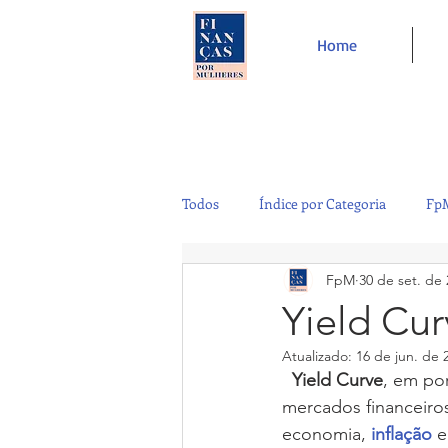
Home
Todos
Índice por Categoria
FpM
FpM
30 de set. de
Tecnologia
Controladoria
Yield Cur
Atualizado:
16 de jun. de 
Café e Amigos
Top 12
  Yield Curve
, em po
mercados financeiros
economia, 
inflação
 e