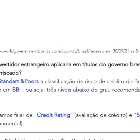
w.worldgovernmentbonds.com/country/brazil/ acesso em 30/09/21 as 8:
rriscado? 
Standart &Poors
 a classificação de risco de crédito do Br
e em 
BB-
 , ou seja, 
três níveis abaixo
 do grau recomenda
amos falar de "
Credit Rating
" (avaliação de crédito) e "
S
namental).