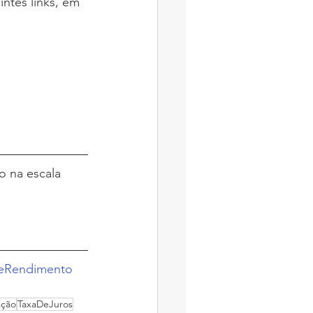
ntes links, em 
o na escala 
eRendimento
ação
TaxaDeJuros