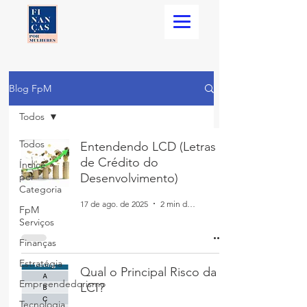
Blog FpM
Todos
Todos
Entendendo LCD (Letras
de Crédito do
Índice
por
Desenvolvimento)
Categoria
17 de ago. de 2025
2 min de leitura
FpM
Serviços
Finanças
Estratégia
Qual o Principal Risco da
Empreendedorismo
LCI?
Tecnologia