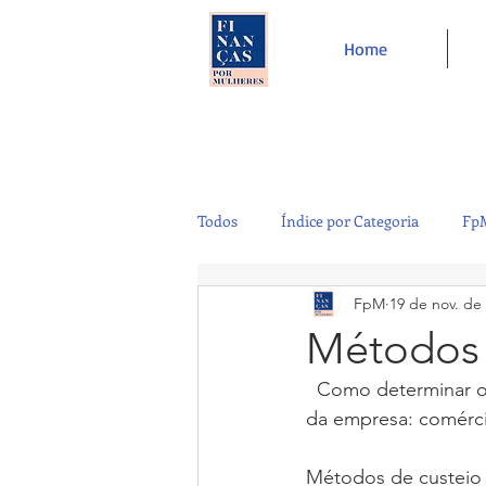
Home
Todos
Índice por Categoria
FpM
FpM
19 de nov. de
Tecnologia
Controladoria
Métodos 
  Como determinar o
Café e Amigos
Top 12
da empresa: comércio
Métodos de custeio