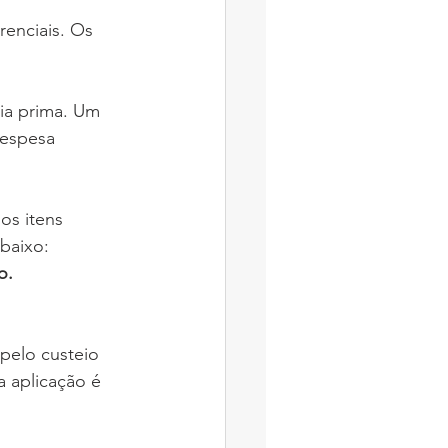
renciais. Os 
ia prima. Um 
despesa 
os itens 
baixo:
o.
pelo custeio 
 aplicação é 