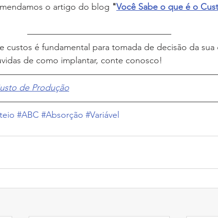
omendamos o artigo do blog 
"
Você Sabe o que é o Cus
de custos é fundamental para tomada de decisão da sua c
dúvidas de como implantar, conte conosco!
usto de Produção
teio
#ABC
#Absorção
#Variável