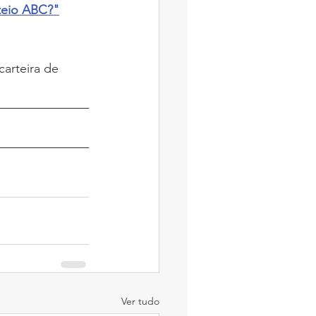
teio ABC?"
arteira de 
Ver tudo