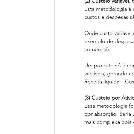
(2) Custeio variável,
 
Esta metodologia é a
custos e despesas são
Onde custo variável 
exemplo de despesa 
comercial).
Um produto só é cons
variáveis, gerando c
Receita liquida – Cu
(3) Custeio por Ati
Essa metodologia foi
por absorção. Seria 
mais complexa pois 