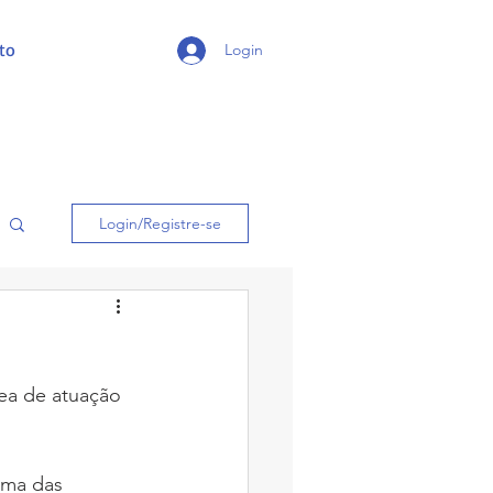
to
Login
Login/Registre-se
ea de atuação 
uma das 