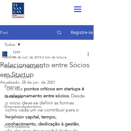
Registre-se
Post
Todos
FpM
Todos
14 de out. de 2019
2 min de leitura
Relacionamento entre Sócios
Índice por Categoria
em Startup
FpM Serviços
Atualizado:
28 de jun. de 2021
Finanças
 Um dos
 pontos críticos em startups é 
o relacionamento entre sócios.
 Desde 
Estratégia
o início deve-se definir as formas 
Empreendedorismo
como cada um vai contribuir para o 
Tecnologia
negócio: 
capital, tempo, 
conhecimento, dedicação à gestão
, 
Controladoria
são algumas das possibilidades de 