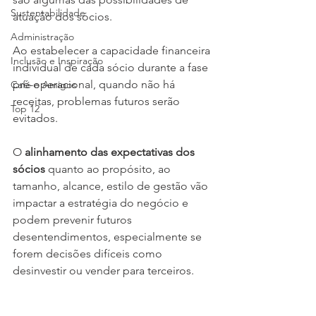
Sustentabilidade
atuação dos sócios. 
Administração
Ao estabelecer a capacidade financeira 
Inclusão e Inspiração
individual de cada sócio durante a fase 
pré-operacional, quando não há 
Café e Amigos
receitas, problemas futuros serão 
Top 12
evitados. 
O 
alinhamento das expectativas dos 
sócios
 quanto ao propósito, ao 
tamanho, alcance, estilo de gestão vão 
impactar a estratégia do negócio e 
podem prevenir futuros 
desentendimentos, especialmente se 
forem decisões difíceis como 
desinvestir ou vender para terceiros.