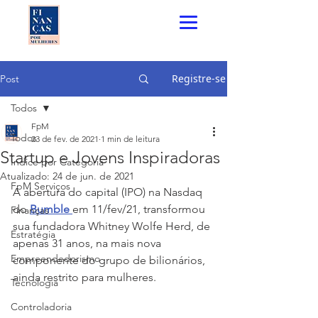
Registre-se
Post
Todos
FpM
Todos
23 de fev. de 2021
1 min de leitura
Startup e Jovens Inspiradoras
Índice por Categoria
Atualizado:
24 de jun. de 2021
FpM Serviços
A abertura do capital (IPO) na Nasdaq 
do 
Bumble
em 11/fev/21, transformou 
Finanças
sua fundadora Whitney Wolfe Herd, de 
Estratégia
apenas 31 anos, na mais nova 
Empreendedorismo
componente do grupo de bilionários, 
ainda restrito para mulheres. 
Tecnologia
Controladoria