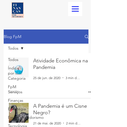
Blog FpM
Todos
Todos
Atividade Econômica na
Pandemia
Índice
por
25 de jun. de 2020
3 min de leitura
Categoria
FpM
Serviços
Finanças
A Pandemia é um Cisne
Estratégia
Negro?
Empreendedorismo
21 de mai. de 2020
2 min de leitura
Tecnologia