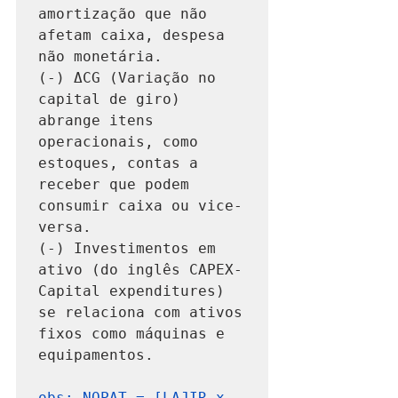
amortização que não 
afetam caixa, despesa 
não monetária.

(-) ΔCG (Variação no 
capital de giro) 
abrange itens 
operacionais, como 
estoques, contas a 
receber que podem 
consumir caixa ou vice-
versa.

(-) Investimentos em 
ativo (do inglês CAPEX-
Capital expenditures) 
se relaciona com ativos 
fixos como máquinas e 
equipamentos.

obs: NOPAT = [LAJIR x 