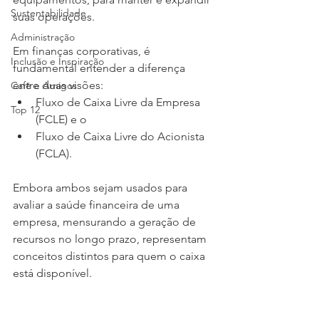
Sustentabilidade
suas operações.
Administração
Em finanças corporativas, é 
Inclusão e Inspiração
fundamental entender a diferença 
entre duas visões:
Café e Amigos
Fluxo de Caixa Livre da Empresa 
Top 12
(FCLE) e o
Fluxo de Caixa Livre do Acionista 
(FCLA). 
Embora ambos sejam usados para 
avaliar a saúde financeira de uma 
empresa, mensurando a geração de 
recursos no longo prazo, representam 
conceitos distintos para quem o caixa 
está disponível.