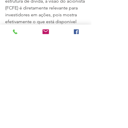
estrutura de dívida, a visão do acionista 
(FCFE) é diretamente relevante para 
investidores em ações, pois mostra 
efetivamente o que está disponível 
para eles, após todos os 
compromissos financeiros da empresa.
Qual visão é recomendada para análise 
de projetos de uma empresa?
Para a análise da viabilidade 
econômico-financeira de um projeto 
de investimento, o fluxo de caixa 
indicado é o Fluxo de Caixa Livre para 
a Firma (FCFF - Free Cash Flow to the 
Firm).
O FCFF avalia o projeto de forma 