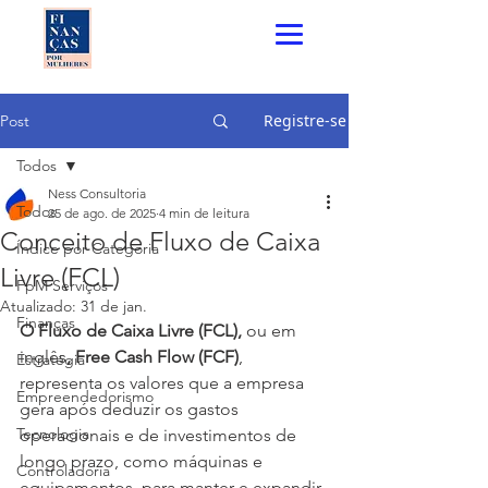
Registre-se
Post
Todos
Ness Consultoria
Todos
25 de ago. de 2025
4 min de leitura
Conceito de Fluxo de Caixa
Índice por Categoria
Livre (FCL)
FpM Serviços
Atualizado:
31 de jan.
Finanças
O Fluxo de Caixa Livre (FCL), 
ou em 
inglês
, Free Cash Flow (FCF)
, 
Estratégia
representa os valores que a empresa 
Empreendedorismo
gera após deduzir os gastos 
Tecnologia
operacionais e de investimentos de 
longo prazo, como máquinas e 
Controladoria
equipamentos, para manter e expandir 