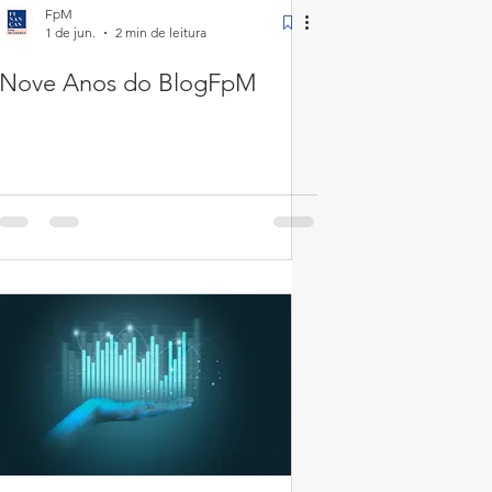
FpM
1 de jun.
2 min de leitura
Nove Anos do BlogFpM