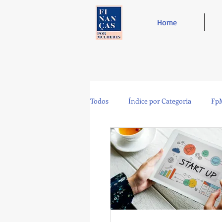
Home
Todos
Índice por Categoria
FpM
Tecnologia
Controladoria
Café e Amigos
Top 12