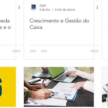
FpM
9 de fev.
2 min de leitura
oeda
Crescimento e Gestão do
s e o
Caixa