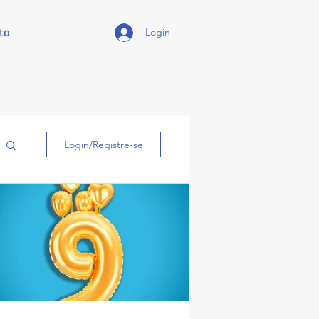
to
Login
Login/Registre-se