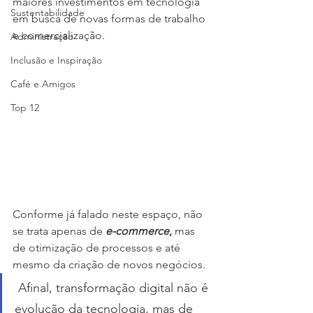
maiores investimentos em tecnologia 
Sustentabilidade
em busca de novas formas de trabalho 
e comercialização. 
Administração
Inclusão e Inspiração
Café e Amigos
Top 12
Conforme já falado neste espaço, não 
se trata apenas de 
e-commerce
,
 mas 
de otimização de processos e até 
mesmo da criação de novos negócios.
 Afinal, transformação digital não é 
evolução da tecnologia, mas de 