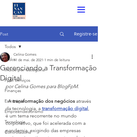
Registre-se
Post
Todos
Celina Gomes
Todos
11 de mai. de 2021
1 min de leitura
Gerenciando a Transformação
Índice por Categoria
Digital
FpM Serviços
por Celina Gomes para BlogFpM.
Finanças
Estratégia
  A 
transformação dos negócios
 através 
da tecnologia, a 
transformação digital
, 
Empreendedorismo
é um tema recorrente no mundo 
Tecnologia
corporativo, que foi acelerada com a 
pandemia, exigindo das empresas 
Controladoria