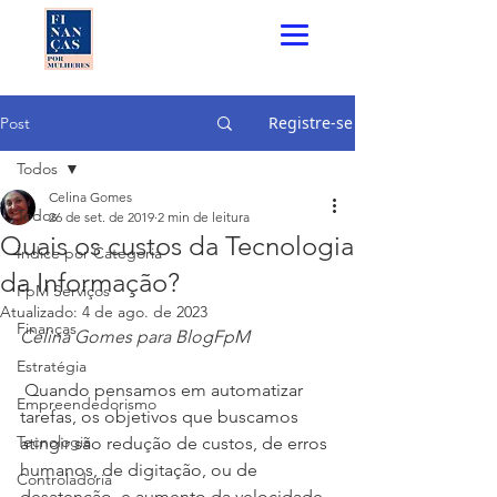
Registre-se
Post
Todos
Celina Gomes
Todos
26 de set. de 2019
2 min de leitura
Quais os custos da Tecnologia
Índice por Categoria
da Informação?
FpM Serviços
Atualizado:
4 de ago. de 2023
Finanças
Celina Gomes para BlogFpM
Estratégia
 Quando pensamos em automatizar 
Empreendedorismo
tarefas, os objetivos que buscamos 
Tecnologia
atingir são redução de custos, de erros 
humanos, de digitação, ou de 
Controladoria
desatenção, e aumento da velocidade 