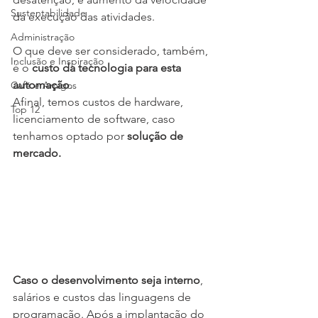
Sustentabilidade
da execução das atividades.
Administração
O que deve ser considerado, também, 
Inclusão e Inspiração
é o 
custo da tecnologia para esta 
automação
. 
Café e Amigos
Afinal, temos custos de hardware, 
Top 12
licenciamento de software, caso 
tenhamos optado por 
solução de 
mercado. 
Caso o desenvolvimento seja interno
, 
salários e custos das linguagens de 
programação. Após a implantação do 