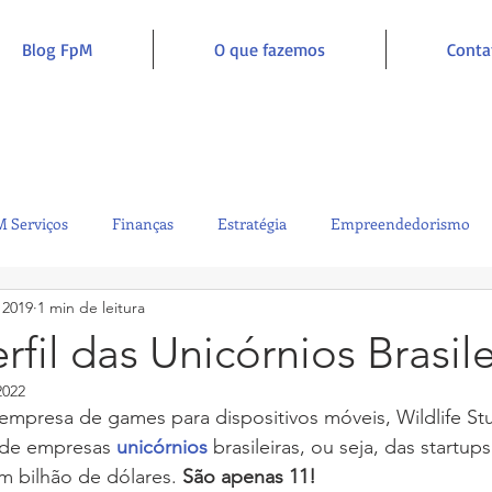
Blog FpM
O que fazemos
Conta
 Serviços
Finanças
Estratégia
Empreendedorismo
 2019
1 min de leitura
Sustentabilidade
Administração
Inclusão e Inspiração
rfil das Unicórnios Brasile
2022
 de empresas 
unicórnios
brasileiras, ou seja, das startup
m bilhão de dólares. 
São apenas 11!