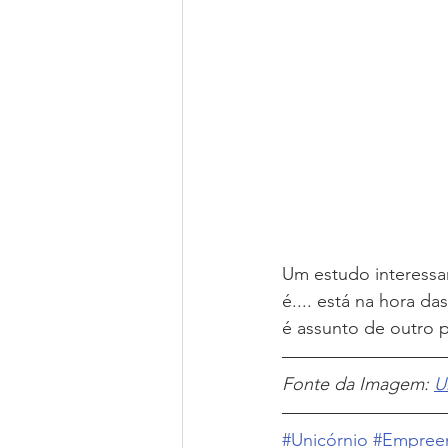
Um estudo interessan
é.... está na hora d
é assunto de outro p
Fonte da Imagem: 
U
#Unicórnio
#Empree