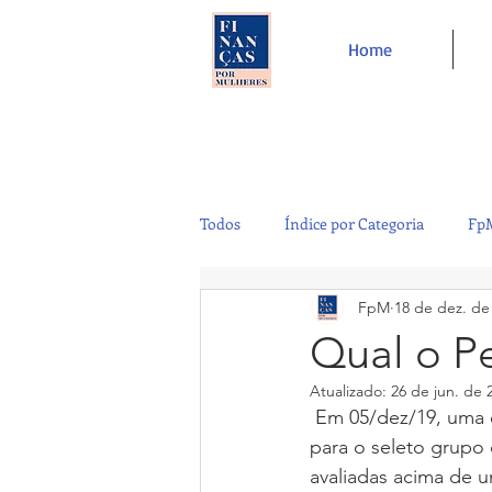
Home
Todos
Índice por Categoria
FpM
FpM
18 de dez. de
Tecnologia
Controladoria
Qual o Pe
Atualizado:
26 de jun. de 
Café e Amigos
Top 12
 Em 05/dez/19, uma empresa de games para dispositivos móveis, Wildlife Studios, entrou 
para o seleto grupo
avaliadas acima de u