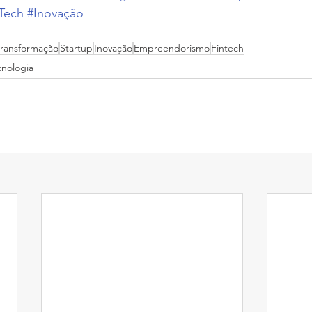
Tech
#Inovação
ransformação
Startup
Inovação
Empreendorismo
Fintech
cnologia