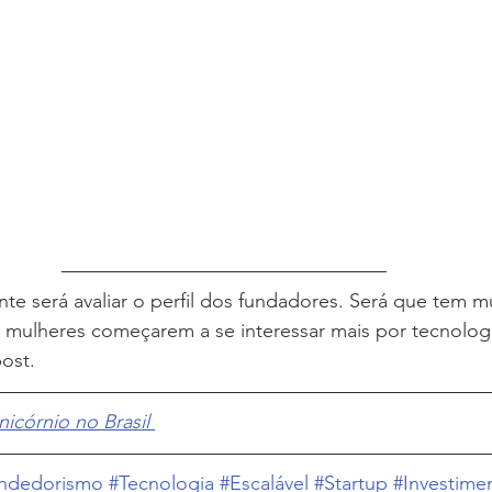
te será avaliar o perfil dos fundadores. Será que tem m
as mulheres começarem a se interessar mais por tecnologi
ost.
nicórnio no Brasil 
ndedorismo
#Tecnologia
#Escalável
#Startup
#Investime