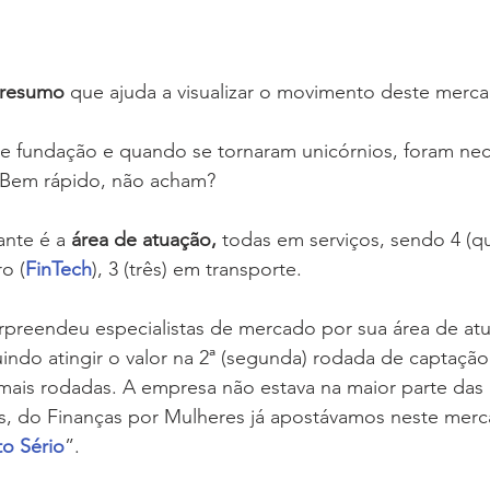
 resumo
 que ajuda a visualizar o movimento deste merca
e fundação e quando se tornaram unicórnios, foram nec
. Bem rápido, não acham?
nte é a 
área de atuação,
 todas em serviços, sendo 4 (qu
o (
FinTech
), 3 (três) em transporte. 
urpreendeu especialistas de mercado por sua área de at
uindo atingir o valor na 2ª (segunda) rodada de captação
 mais rodadas. A empresa não estava na maior parte das l
s, do Finanças por Mulheres já apostávamos neste mer
o Sério
”.