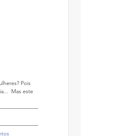
ulheres? Pois 
a...  Mas este 
ntos