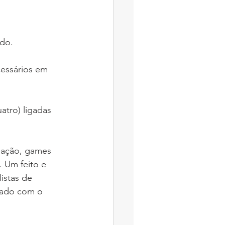
do.  
essários em 
atro) ligadas 
uação, games 
. Um feito e 
istas de 
cado com o 