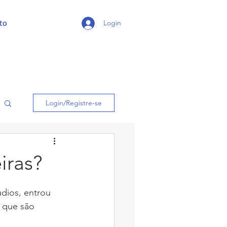
to
Login
Login/Registre-se
iras?
s que são 