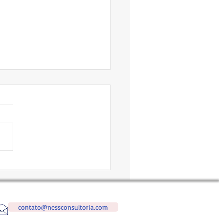
esa Unicórnio. O que é
contato@nessconsultoria.com