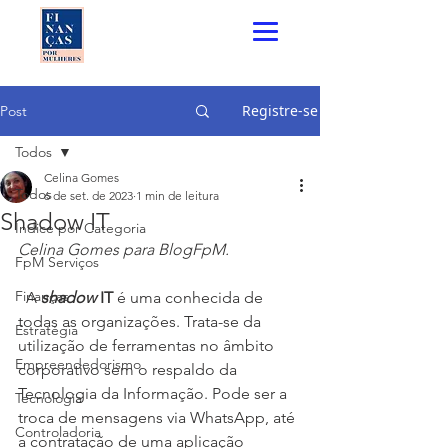
Registre-se
Post
Todos
Celina Gomes
Todos
6 de set. de 2023
1 min de leitura
Shadow IT
Índice por Categoria
Celina Gomes para BlogFpM.
FpM Serviços
Finanças
  A 
shadow
 IT
 é uma conhecida de 
todas as organizações. Trata-se da 
Estratégia
utilização de ferramentas no âmbito 
Empreendedorismo
corporativo sem o respaldo da 
Tecnologia da Informação. Pode ser a 
Tecnologia
troca de mensagens via WhatsApp, até 
Controladoria
a contratação de uma aplicação 