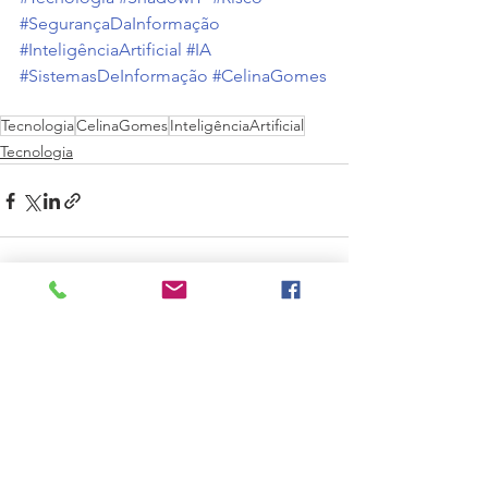
#SegurançaDaInformação
#InteligênciaArtificial
#IA
#SistemasDeInformação
#CelinaGomes
Tecnologia
CelinaGomes
InteligênciaArtificial
Tecnologia
Ver tudo
Posts recentes