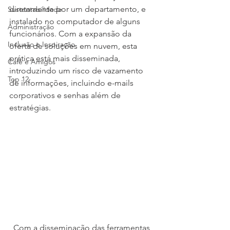
diretamente por um departamento, e 
Sustentabilidade
instalado no computador de alguns 
Administração
funcionários. Com a expansão da 
Inclusão e Inspiração
oferta de soluções em nuvem, esta 
prática está mais disseminada, 
Café e Amigos
introduzindo um risco de vazamento 
Top 12
de informações, incluindo e-mails 
corporativos e senhas além de 
estratégias.
  Com a disseminação das ferramentas 