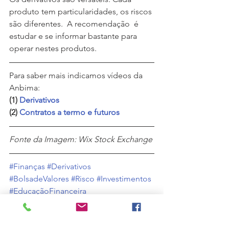
produto tem particularidades, os riscos 
são diferentes.  A recomendação  é 
estudar e se informar bastante para 
operar nestes produtos.
Para saber mais indicamos vídeos da 
Anbima: 
(1) 
Derivativos
(2)
 Contratos a termo e futuros
Fonte da Imagem: Wix Stock Exchange
#Finanças
#Derivativos
#BolsadeValores
#Risco
#Investimentos
#EducaçãoFinanceira
#MercadodeCapitais
#Hedge
#Proteção
#MercadoFuturo
#MercadoATermo
#Opções
#Swap