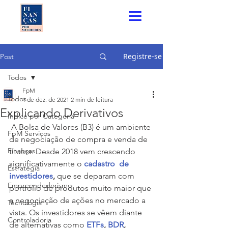
Registre-se
Post
Todos
FpM
Todos
1 de dez. de 2021
2 min de leitura
Explicando Derivativos
Índice por Categoria
 A Bolsa de Valores (B3) é um ambiente 
FpM Serviços
de negociação de compra e venda de 
Finanças
títulos. Desde 2018 vem crescendo 
significativamente o 
cadastro  de 
Estratégia
investidores
, 
que
se deparam com 
Empreendedorismo
portfólio de produtos muito maior que 
a negociação de ações no mercado a 
Tecnologia
vista. Os investidores se vêem diante 
Controladoria
de alternativas como 
ETFs
, 
BDR
, 