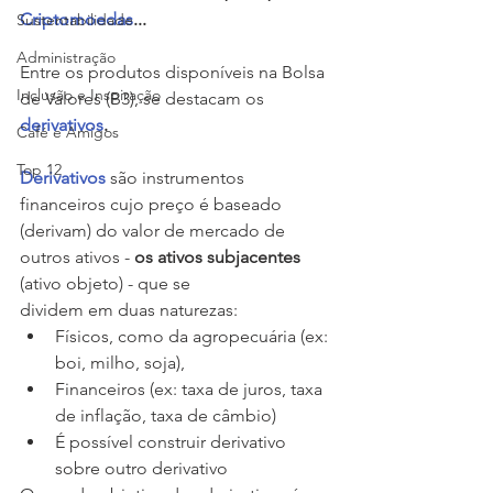
Criptomoedas
...
Sustentabilidade
Administração
Entre os produtos disponíveis na Bolsa 
Inclusão e Inspiração
de Valores (B3), se destacam os 
derivativos
.
Café e Amigos
Top 12
Derivativos
 são instrumentos 
financeiros cujo preço é baseado 
(derivam) do valor de mercado de 
outros ativos - 
os ativos subjacentes 
(ativo objeto) - que se 
dividem em duas naturezas:
Físicos, como da agropecuária (ex: 
boi, milho, soja), 
Financeiros (ex: taxa de juros, taxa 
de inflação, taxa de câmbio)
É possível construir derivativo 
sobre outro derivativo