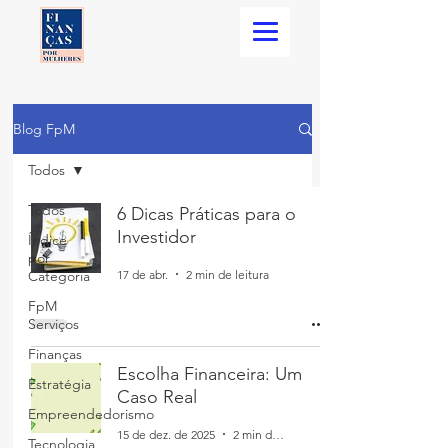
Blog FpM
Todos
Todos
6 Dicas Práticas para o
Investidor
Índice
por
17 de abr.
2 min de leitura
Categoria
FpM
Serviços
Finanças
Escolha Financeira: Um
Estratégia
Caso Real
Empreendedorismo
15 de dez. de 2025
2 min de leitura
Tecnologia