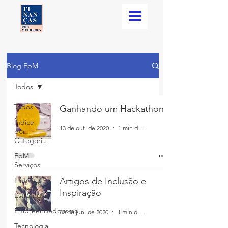
Blog FpM
Todos
Todos
Ganhando um Hackathon
Índice
13 de out. de 2020
1 min de leitura
por
Categoria
FpM
Serviços
Finanças
Artigos de Inclusão e
Inspiração
Estratégia
Empreendedorismo
30 de jun. de 2020
1 min de leitura
Tecnologia