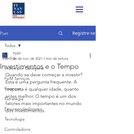
Registre-se
Post
Todos
FpM
Todos
26 de nov. de 2021
1 min de leitura
Investimentos e o Tempo
Índice por Categoria
Quando se deve começar a investir? 
FpM Serviços
Esta é uma pergunta frequente. A 
Finanças
resposta é qualquer idade, quanto 
antes melhor. O tempo é um dos 
Estratégia
fatores mais importantes no mundo 
Empreendedorismo
dos investimentos. 
Tecnologia
Controladoria