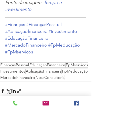
Fonte da imagem: 
Tempo e 
investimento
#Finanças
#FinançasPessoal
#Aplicaçãofinanceira
#Investimento
#EducaçãoFinanceira
#MercadoFinanceiro
#FpMeducação
#FpMserviços
FinançasPessoal
EducaçãoFinanceira
FpMserviços
Investimentos
AplicaçãoFinanceira
FpMeducação
MercadoFinanceiro
NessConsultoria
Ver tudo
Posts recentes