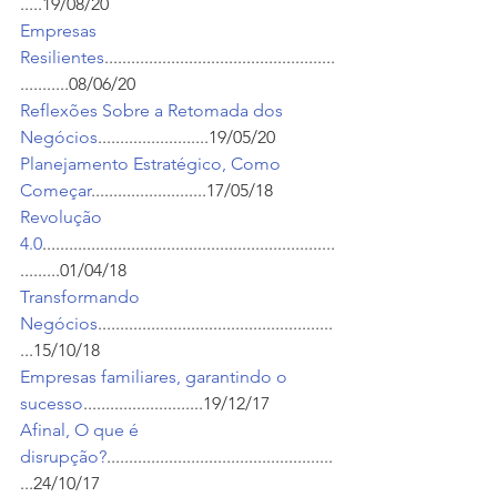
.....19/08/20
Empresas 
Resilientes
....................................................
...........08/06/20
Reflexões Sobre a Retomada dos 
Negócios
.........................19/05/20
Planejamento Estratégico, Como 
Começar
..........................17/05/18
Revolução 
4.0
..................................................................
.........01/04/18
Transformando 
Negócios
.....................................................
...15/10/18
Empresas familiares, garantindo o 
sucesso
...........................19/12/17
Afinal, O que é 
disrupção?
...................................................
...24/10/17