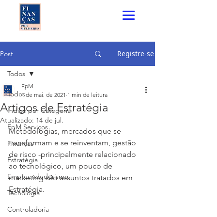
Registre-se
Post
Todos
FpM
Todos
1 de mai. de 2021
1 min de leitura
Artigos de Estratégia
Índice por Categoria
Atualizado:
14 de jul.
FpM Serviços
Metodologias, mercados que se 
transformam e se reinventam, gestão 
Finanças
de risco -principalmente relacionado 
Estratégia
ao tecnológico, um pouco de 
Empreendedorismo
marketing são assuntos tratados em 
Estratégia. 
Tecnologia
Controladoria