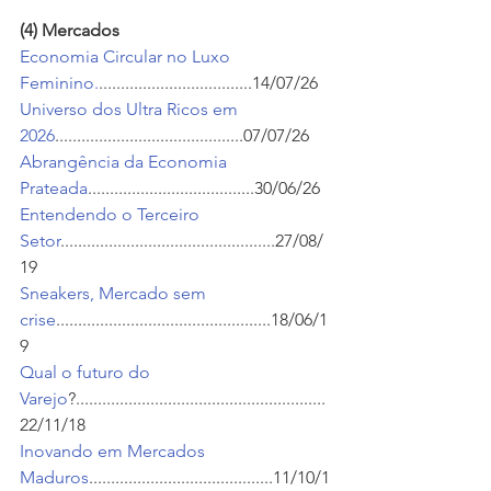
(4) Mercados
Economia Circular no Luxo 
Feminino.
...................................14/07/26
Universo dos Ultra Ricos em 
2026
...........................................07/07/26
Abrangência da Economia 
Prateada
......................................30/06/26
Entendendo o Terceiro 
Setor
.................................................27/08/
19
Sneakers, Mercado sem 
crise
.................................................18/06/1
9
Qual o futuro do 
Varejo
?.........................................................
22/11/18
Inovando em Mercados 
Maduros
..........................................11/10/1