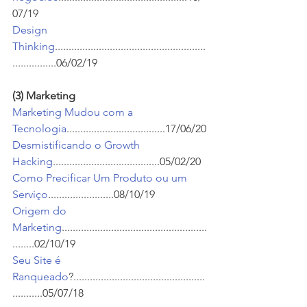
07/19
Design 
Thinking
.......................................................
................06/02/19
(3) Marketing
Marketing Mudou com a 
Tecnologia
....................................17/06/20
Desmistificando o Growth 
Hacking
.......................................05/02/20
Como Precificar Um Produto ou um 
Serviço
........................08/10/19
Origem do 
Marketing
.....................................................
........02/10/19
Seu Site é 
Ranqueado
?................................................
...........05/07/18