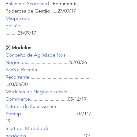
Balanced Scorecard
 - Ferramenta 
Poderosa de Gestão......27/09/17
Miopia em 
gestão
..........................................................
..........25/09/17
(2) Modelos 
Conceito de Agilidade Nos 
Negócios
..................................26/03/26
SaaS e Receita 
Recorrente
...................................................
...03/06/20
Modelos de Negócios em E-
Commerce
...............................05/12/19
Fatores de Sucesso em 
Startup
..............................................07/11/
19
Start-up, Modelo de 
negócios
...............................................10/