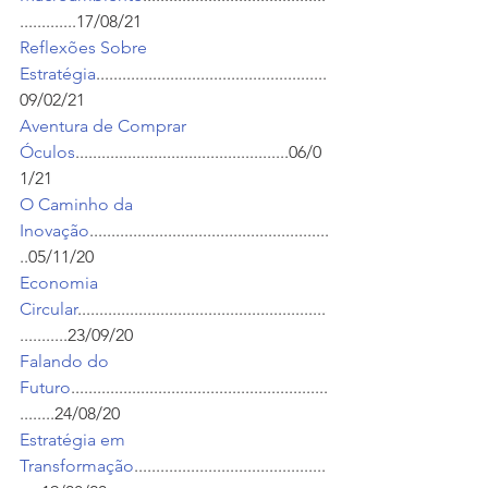
.............17/08/21
Reflexões Sobre 
Estratégia
.....................................................
09/02/21
Aventura de Comprar 
Óculos
.................................................06/0
1/21
O Caminho da 
Inovação
.......................................................
..05/11/20
Economia 
Circular
.........................................................
...........23/09/20
Falando do 
Futuro
...........................................................
........24/08/20
Estratégia em 
Transformação
............................................